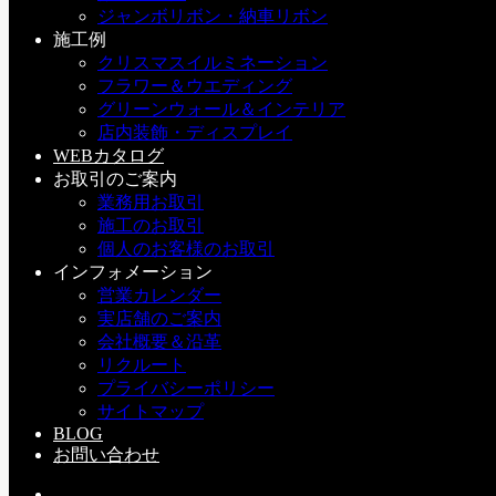
ジャンボリボン・納車リボン
2026 クリスマス＆正月 展示受注会
施工例
クリスマスイルミネーション
b：イベント
フラワー＆ウエディング
2026年7月1日
グリーンウォール＆インテリア
店内装飾・ディスプレイ
今年もデコプラス２Fでクリスマス＆正月展示受注会が開催
WEBカタログ
されます。 新...
お取引のご案内
業務用お取引
施工のお取引
7月・8月 営業日カレンダー
個人のお客様のお取引
インフォメーション
営業カレンダー
a：お知らせ
実店舗のご案内
2026年7月1日
会社概要＆沿革
リクルート
7月、8月の営業日カレンダーです😀 【8月のお知らせ】 ・9
プライバシーポリシー
日～16...
サイトマップ
BLOG
お問い合わせ
2026年もガラポン大抽選会します！