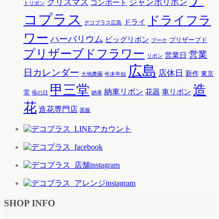
デ
クリスマス
ジャンボリボン
コンポート
トリボン
コプラス
ドライフラ
ドライ
デコプラス広島
ワー
ハーバリウム
ビッグリボン
プリザーブド
ブーケ
プリザーブドフラワー
営業
営業日
リボン
広島
日カレンダー
店休日
新作
東京
大地農園
年末年始
甲三堂
造
納車リボン
花器
車リボン
堂
母の日
納車
花
造花専門店
黒板
SHOP INFO