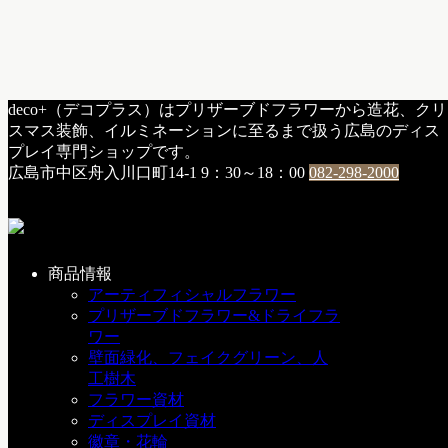
HOME
deco+（デコプラス）はプリザーブドフラワーから造花、クリ
アーティフィシャル
スマス装飾、イルミネーションに至るまで扱う広島のディス
プレイ専門ショップです。
タグ:
アーティフィシャル
広島市中区舟入川口町14-1
9：30～18：00
082-298-2000
８月・９月 営業日カレンダー
商品情報
アーティフィシャルフラワー
a：お知らせ
プリザーブドフラワー&ドライフラ
2026年8月1日
ワー
壁面緑化、フェイクグリーン、人
8月、9月の営業日カレンダーです😀 【8月のお知らせ】 ・9
工樹木
日～16...
フラワー資材
ディスプレイ資材
徽章・花輪