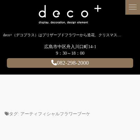
deco+（デコプラス）はプリザーブドフラワーから造花、クリスマス装飾、イルミネーションに至るまで扱う広島のディスプレイ専門ショップです。
広島市中区舟入川口町14-1
9：30～18：00
082-298-2000
タグ:
アーティフィシャルフラワーブーケ