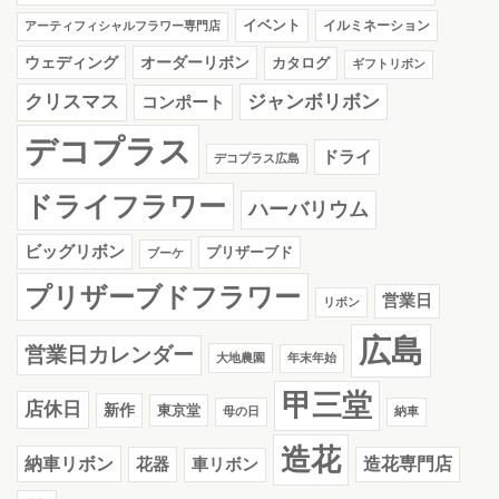
イベント
イルミネーション
アーティフィシャルフラワー専門店
ウェディング
オーダーリボン
カタログ
ギフトリボン
クリスマス
ジャンボリボン
コンポート
デコプラス
ドライ
デコプラス広島
ドライフラワー
ハーバリウム
ビッグリボン
プリザーブド
ブーケ
プリザーブドフラワー
営業日
リボン
広島
営業日カレンダー
大地農園
年末年始
甲三堂
店休日
新作
東京堂
母の日
納車
造花
納車リボン
花器
造花専門店
車リボン