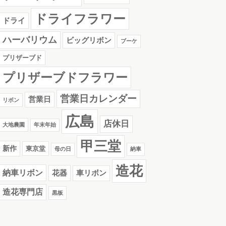
ドライフラワー
ドライ
ハーバリウム
ビッグリボン
ブーケ
プリザーブド
プリザーブドフラワー
営業日カレンダー
営業日
リボン
広島
店休日
大地農園
年末年始
甲三堂
新作
東京堂
母の日
納車
造花
納車リボン
花器
車リボン
造花専門店
黒板