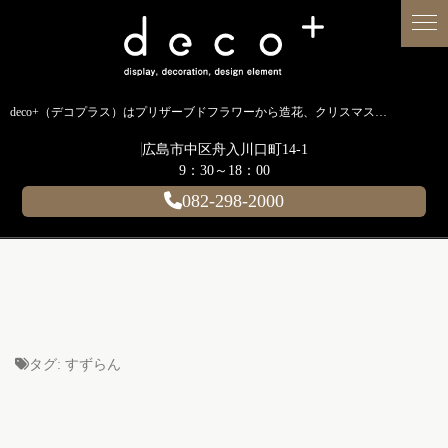
deco+（デコプラス）はプリザーブドフラワーから造花、クリスマス装飾、イルミネーションに至るまで扱う広島のディスプレイ専門ショップです。
広島市中区舟入川口町14-1
9：30～18：00
082-298-2000
タグ:
すずらん