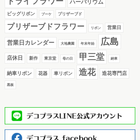
ドライフラワー
ハーバリウム
ビッグリボン
プリザーブド
ブーケ
プリザーブドフラワー
営業日
リボン
広島
営業日カレンダー
大地農園
年末年始
甲三堂
店休日
新作
東京堂
母の日
納車
造花
納車リボン
花器
造花専門店
車リボン
黒板