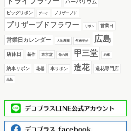
ドライフラワー
ハーバリウム
ビッグリボン
プリザーブド
ブーケ
プリザーブドフラワー
営業日
リボン
広島
営業日カレンダー
大地農園
年末年始
甲三堂
店休日
新作
東京堂
母の日
納車
造花
納車リボン
花器
造花専門店
車リボン
黒板