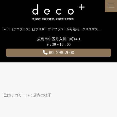
deco+（デコプラス）はプリザーブドフラワーから造花、クリスマス装飾、イルミネーションに至るまで扱う広島のディスプレイ専門ショップです。
広島市中区舟入川口町14-1
9：30～18：00
082-298-2000
カテゴリー:
e：店内の様子