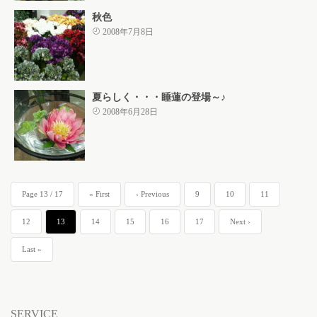
秋色
2008年7月8日
夏らしく・・・睡蓮の登場～♪
2008年6月28日
Page 13 / 17
« First
‹ Previous
9
10
11
12
13
14
15
16
17
Next ›
Last »
SERVICE