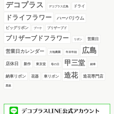
デコプラス
ドライ
デコプラス広島
ドライフラワー
ハーバリウム
ビッグリボン
プリザーブド
ブーケ
プリザーブドフラワー
営業日
リボン
広島
営業日カレンダー
大地農園
年末年始
甲三堂
店休日
新作
東京堂
母の日
納車
造花
納車リボン
花器
造花専門店
車リボン
黒板