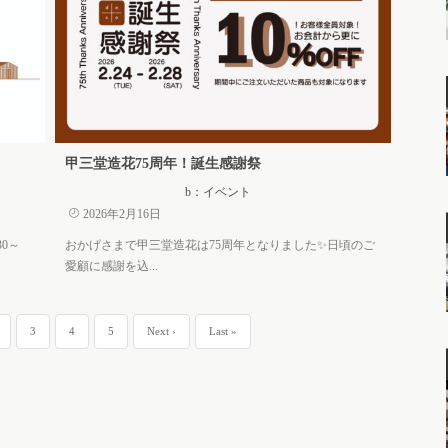
甲三堂造花75周年！誕生感謝祭
b：イベント
2026年2月16日
0～
おかげさまで甲三堂造花は75周年となりました✨日頃のご
愛顧に感謝を込...
3
4
5
Next ›
Last »