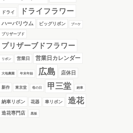
ドライフラワー
ドライ
ハーバリウム
ビッグリボン
ブーケ
プリザーブド
プリザーブドフラワー
営業日カレンダー
営業日
リボン
広島
店休日
大地農園
年末年始
甲三堂
新作
東京堂
母の日
納車
造花
納車リボン
花器
車リボン
造花専門店
黒板