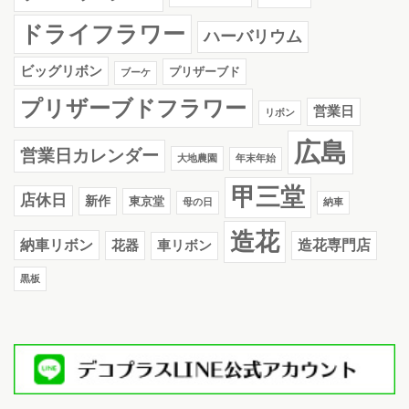
ドライフラワー
ハーバリウム
ビッグリボン
プリザーブド
ブーケ
プリザーブドフラワー
営業日
リボン
広島
営業日カレンダー
大地農園
年末年始
甲三堂
店休日
新作
東京堂
母の日
納車
造花
納車リボン
花器
造花専門店
車リボン
黒板