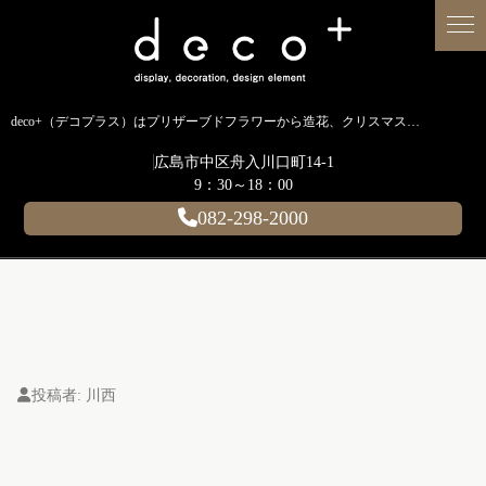
deco+（デコプラス）はプリザーブドフラワーから造花、クリスマス装飾、イルミネーションに至るまで扱う広島のディスプレイ専門ショップです。
広島市中区舟入川口町14-1
9：30～18：00
082-298-2000
投稿者:
川西