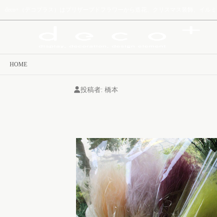
deco+（デコプラス）はプリザーブドフラワーから造花、クリスマス装飾、イ
HOME
投稿者:
橋本