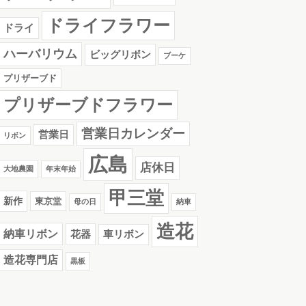
ドライフラワー
ドライ
ハーバリウム
ビッグリボン
ブーケ
プリザーブド
プリザーブドフラワー
営業日カレンダー
営業日
リボン
広島
店休日
大地農園
年末年始
甲三堂
新作
東京堂
母の日
納車
造花
納車リボン
花器
車リボン
造花専門店
黒板