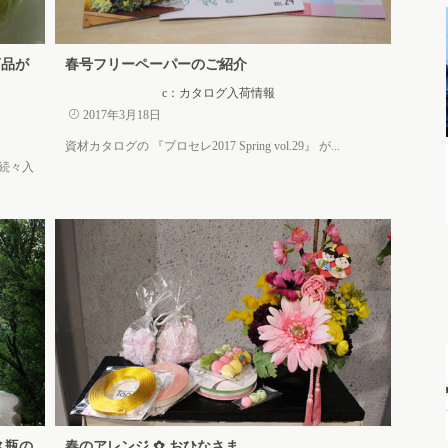
商品が
春号フリーペーパーのご紹介
c：カタログ入荷情報
2017年3月18日
資材カタログの 『プロセレ2017 Spring vol.29』 が...
が続々入
ス瓶の
春のアレンジ ✿ おひなさま