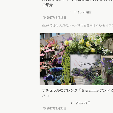
ご紹介
f：アイテム紹介
2017年3月13日
deco+では今 人気のハーバリウム専用オイル & オススメ
ナチュラルなアレンジ『＆ gramine-アンド
ネ-』
e：店内の様子
2017年1月30日