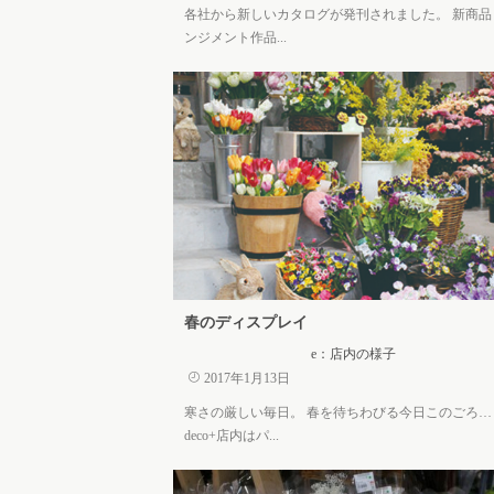
各社から新しいカタログが発刊されました。 新商品
ンジメント作品...
春のディスプレイ
e：店内の様子
2017年1月13日
寒さの厳しい毎日。 春を待ちわびる今日このごろ…
deco+店内はパ...