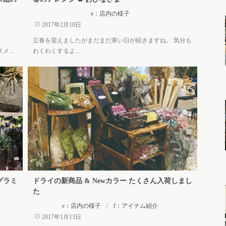
e：店内の様子
2017年2月10日
立春を迎えましたがまだまだ寒い日が続きますね。 気分も
...
わくわくするよ...
 グラミ
ドライの新商品 & Newカラー たくさん入荷しまし
た
e：店内の様子
/
f：アイテム紹介
2017年1月13日