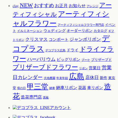
アー
NEW
おすすめ
お知らせ
お正月
clay
アレンジ
アーティフィシ
ティフィシャル
ャルフラワー
イベン
アーティフィシャルフラワー専門店
ウェディング
オーダーリボン
ト
カタログ
イルミネーション
ギフ
デ
クリスマス
ジャンボリボン
コンポート
トリボン
コプラス
ドライフラ
ドライ
デコプラス広島
ワー
ハーバリウム
ビッグリボン
プリザーブド
ブーケ
プリザーブドフラワー
営業
営業日
リボン
広島
日カレンダー
店休日
新作
東京
大地農園
年末年始
甲三堂
造
納車リボン
花器
車リボン
堂
母の日
納車
花
造花専門店
黒板