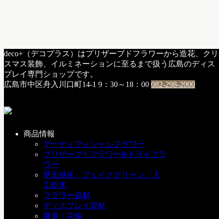
HOME
deco+（デコプラス）はプリザーブドフラワーから造花、クリ
a：お知らせ
スマス装飾、イルミネーションに至るまで扱う広島のディス
10月・11月 営業日カレンダー
プレイ専門ショップです。
広島市中区舟入川口町14-1
9：30～18：00
082-298-2000
10月・11月 営業日カレンダー
2024年10月1日
商品情報
10月、11月の営業日カレンダーです😀
アーティフィシャルフラワー
月曜～土曜 9:30～18:00まで営業、 日曜と祝日が店休日で
プリザーブドフラワー&ドライフラ
す。
ワー
壁面緑化、フェイクグリーン、人
今月もどうぞよろしくお願いします✨
工樹木
フラワー資材
ディスプレイ資材
徽章・花輪