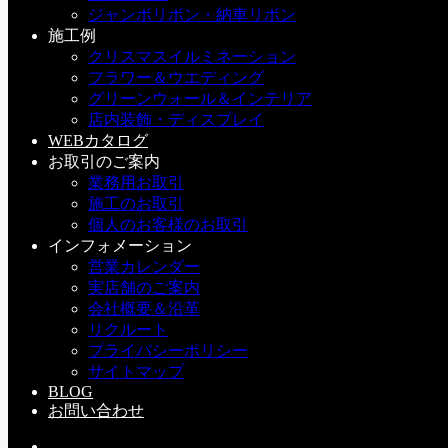
ジャンボリボン・納車リボン
施工例
クリスマスイルミネーション
フラワー＆ウエディング
a：お知らせ
グリーンウォール＆インテリア
おすすめ
アーティフィシャル
アーティフィシャルフラワー
デ
店内装飾・ディスプレイ
コプラス
ドライフラワー
プリザーブドフラワー
営業日カレン
WEBカタログ
ダー
広島
店休日
甲三堂
造花
お取引のご案内
業務用お取引
施工のお取引
個人のお客様のお取引
岸田
インフォメーション
営業カレンダー
デコプラススタッフ
実店舗のご案内
会社概要＆沿革
リクルート
プライバシーポリシー
サイトマップ
BLOG
お問い合わせ
9月・10月 営業日カレンダー