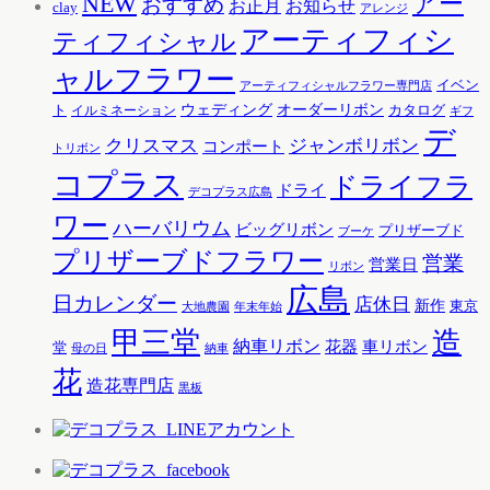
アー
NEW
おすすめ
お知らせ
お正月
clay
アレンジ
アーティフィシ
ティフィシャル
ャルフラワー
イベン
アーティフィシャルフラワー専門店
ウェディング
オーダーリボン
ト
カタログ
イルミネーション
ギフ
デ
クリスマス
ジャンボリボン
コンポート
トリボン
コプラス
ドライフラ
ドライ
デコプラス広島
ワー
ハーバリウム
ビッグリボン
プリザーブド
ブーケ
プリザーブドフラワー
営業
営業日
リボン
広島
日カレンダー
店休日
新作
東京
大地農園
年末年始
甲三堂
造
納車リボン
花器
車リボン
堂
母の日
納車
花
造花専門店
黒板