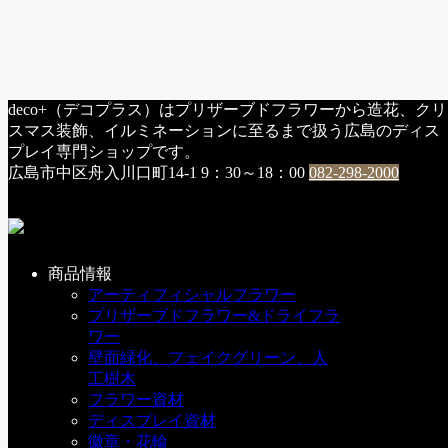
HOME
deco+（デコプラス）はプリザーブドフラワーから造花、クリ
h：納品・施工
/
クリスマスイルミネーション
スマス装飾、イルミネーションに至るまで扱う広島のディス
今シーズン最後のイルミネーションの取り付け現場
プレイ専門ショップです。
広島市中区舟入川口町14-1
9：30～18：00
082-298-2000
今シーズン最後のイルミネーションの
取り付け現場
2010年12月11日
商品情報
アーティフィシャルフラワー
おそらく今シーズンの最後となるイルミネーション取り付け
プリザーブドフラワー&ドライフラ
となるでしょう。
ワー
壁面緑化、フェイクグリーン、人
今日は高所作業車（バケット）を２台用意。
工樹木
フラワー資材
ディスプレイ資材
22m直伸型と19.5m屈伸型を手配しました。
徽章・花輪