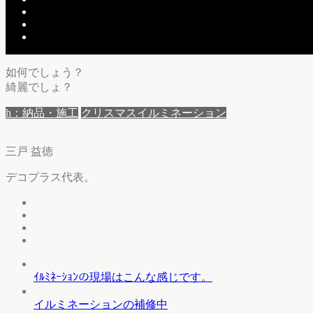
いながら、、、
本当に雨男なんですヨ。
如何でしょう？
綺麗でしょ？
h：納品・施工
クリスマスイルミネーション
三戸 益徳
デコプラス代表。
ｲﾙﾐﾈｰｼｮﾝの現場はこんな感じです。
イルミネーションの補修中