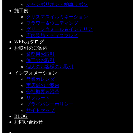
樹木の高さとしては15～16m程度ですが、作業するにはこの
ジャンボリボン・納車リボン
ぐらい長い方が楽です。
施工例
バケットに2人乗り、地上に1人が電源出しの作業や上で必要
クリスマスイルミネーション
なアイテムの準備をします。
フラワー＆ウエディング
グリーンウォール＆インテリア
実はかれこれ7年前に高所作業車の講習を受け”技能講習修了
店内装飾・ディスプレイ
証”は持っているのですが、高い所がダメなんです。
WEBカタログ
ジェットコースターも怖いのですが好きなんです、あれはほ
お取引のご案内
んの一瞬でしょ。
業務用お取引
こちらは1日中高いところで作業ですよ。ダメでしょ。
施工のお取引
そこで私は、いつもの地上部隊です。
個人のお客様のお取引
インフォメーション
今回は、LED100球ストリングス（黒コード/シャンパンゴー
営業カレンダー
ルド色）を取り付けました。
実店舗のご案内
電源の容量の関係上、左側の樹木に50本、中央の落葉した樹
会社概要＆沿革
木に40本、右の一番背の高い樹木に51本ほど取り付けまし
リクルート
た。
プライバシーポリシー
サイトマップ
メーカーのスペックでは1本6Wの消費電力でしたが、クラン
BLOG
プメーターで計測すると4.5A程度でした。さすがに省電力で
お問い合わせ
すね。関心します。
作業は2日間、明日には完成します。雨が降らないように願