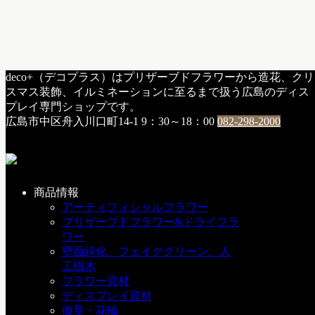
HOME
deco+（デコプラス）はプリザーブドフラワーから造花、クリ
i：その他
スマス装飾、イルミネーションに至るまで扱う広島のディス
とうろう流し
プレイ専門ショップです。
広島市中区舟入川口町14-1
9：30～18：00
082-298-2000
とうろう流し
2010年8月7日
商品情報
アーティフィシャルフラワー
昨日、社長からの「とうろう流し」でかなり地元的感想を述
プリザーブドフラワー&ドライフラ
べていただけでしたので、私のほうから実際「とうろう流
ワー
し」を受付した際に配布される資料をそのままをブログに記
壁面緑化、フェイクグリーン、人
載させていただきます。
工樹木
「とうろう流し」の歴史
フラワー資材
昭和２０年８月６日午前８時１５分、世界初の原子爆弾が広
ディスプレイ資材
島に投下されました。原爆は一瞬にして多くの命を奪いまし
徽章・花輪