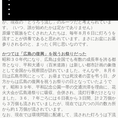
ったもののようです。そして、広島には「安芸門徒」特有
の、お盆にお墓で色とりどりの灯ろうを飾る「盆灯ろう」の
風習があります。それと「精霊流し」の風習が合体したの
が、現在の「とうろう流し」のルーツだと考えられていま
す。（いつ、誰が始めたかは定かでありません）
原爆で親族を亡くされた人たちは、毎年８月６日に灯ろうを
流すことが供養であると思われています。まさにお盆にお墓
参りされるのと、まったく同じ思いなのです。
かつては「広島の復興」を祝うお祭りだった
昭和３０年代になり、広島は全国でも有数の成長率を誇る都
市となり、平和大通り（百米道路）は新しい都市計画の象徴
として全国から視察団が訪れていました。そんな中、８月６
日は広島市民にとって、お昼までは死没者の霊を弔う日、夕
方からは広島の復興を祝うお祭りの日となっていたようで
す。昭和３９年、平和記念公園一帯の交通渋滞を理由に、花
火大会が広島港祭りに吸収、合併され、流灯行事だけとなり
ました。３６、７年ごろには６日夜から３日間、計２万個か
ら３万個も流されていましたが、現在では六つの川の数カ所
から約１万個が流されています。
なお、現在では環境問題に配慮して、流された灯ろうは下流