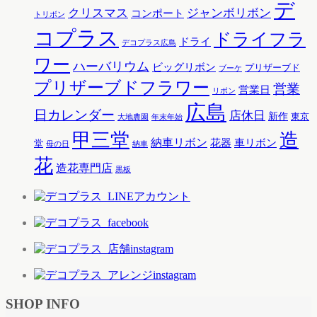
デ
クリスマス
ジャンボリボン
コンポート
トリボン
コプラス
ドライフラ
ドライ
デコプラス広島
ワー
ハーバリウム
ビッグリボン
プリザーブド
ブーケ
プリザーブドフラワー
営業
営業日
リボン
広島
日カレンダー
店休日
新作
東京
大地農園
年末年始
甲三堂
造
納車リボン
花器
車リボン
堂
母の日
納車
花
造花専門店
黒板
SHOP INFO