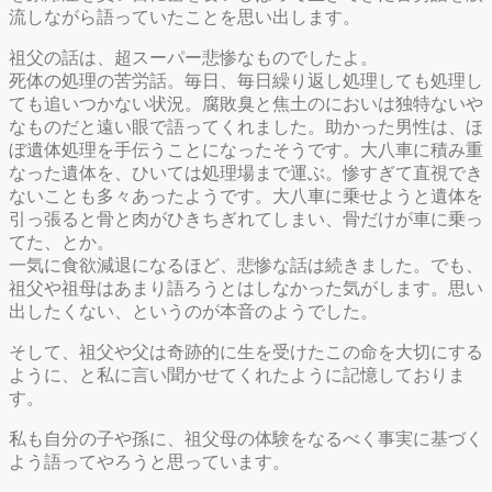
流しながら語っていたことを思い出します。
祖父の話は、超スーパー悲惨なものでしたよ。
死体の処理の苦労話。毎日、毎日繰り返し処理しても処理し
ても追いつかない状況。腐敗臭と焦土のにおいは独特ないや
なものだと遠い眼で語ってくれました。助かった男性は、ほ
ぼ遺体処理を手伝うことになったそうです。大八車に積み重
なった遺体を、ひいては処理場まで運ぶ。惨すぎて直視でき
ないことも多々あったようです。大八車に乗せようと遺体を
引っ張ると骨と肉がひきちぎれてしまい、骨だけが車に乗っ
てた、とか。
一気に食欲減退になるほど、悲惨な話は続きました。でも、
祖父や祖母はあまり語ろうとはしなかった気がします。思い
出したくない、というのが本音のようでした。
そして、祖父や父は奇跡的に生を受けたこの命を大切にする
ように、と私に言い聞かせてくれたように記憶しておりま
す。
私も自分の子や孫に、祖父母の体験をなるべく事実に基づく
よう語ってやろうと思っています。