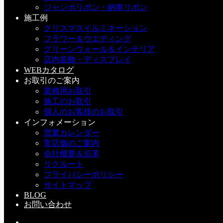
たが、即死を免れてもひどいやけどをおった人たちが大勢い
ジャンボリボン・納車リボン
ました。その人たちの多くは、その熱さと痛みに耐えかねて
施工例
近くの川に次々に身を投げたと言われています。
クリスマスイルミネーション
広島、横川（よこがわ）、己斐（こい）といった駅前を中心
フラワー＆ウエディング
にヤミ市がにぎわい、中心部にやっとバラック建ての商店が
グリーンウォール＆インテリア
建ち始めた昭和２３〜４年ごろ、両親や知人に原爆で失った
店内装飾・ディスプレイ
遺族、市民たちが追善と供養のため、手作り灯ろうを川に流
WEBカタログ
したのが「とうろう流し」の始まりと言われています。灯ろ
お取引のご案内
うには、亡くなられた方の名前（法名または俗名）と流した
業務用お取引
人の名前（施主名）を書き込むのが一般的ですが、最近では
施工のお取引
国内外から旅行で来られた方々が「平和への思い」を書かれ
個人のお客様のお取引
る光景も目立つようになりました。長い歴史を持つ「とうろ
インフォメーション
う流し」は「慰霊」と「ピースメッセージ」の両方の意味を
営業カレンダー
持つようになりました。
実店舗のご案内
会社概要＆沿革
広島独特の「とうろう」の由来
リクルート
日本各地には、昔からお盆の終わりの日に小さな灯ろうや、
プライバシーポリシー
麦わらで作った船や川を海に流す「精霊舟」とか「精霊流
サイトマップ
し」と呼ばれる風習があります。長崎市内で８月に行われる
BLOG
精霊流しの行事は、その儀式の発展型でしょう。これらは、
お問い合わせ
盆の期間中家庭に戻って来た祖先の霊を、精霊船に乗せて、
死者の世界へ無事送り返すための海洋民族の儀式として始ま