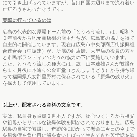
にて引き上げられていますが、昔は四国の辺りまで流れ着い
た灯ろうもあったそうです。
実際に行っているのは
広島の代表的な原爆ドーム前の「とうろう流し」は、昭和３
０年前後から地元商店街の店主たちが、広島市の協力を得て
自主的に開催しています。現在は広島市中央部商店街振興組
合連合会（中振連）が、所属の商店街、大型店の役員の方々
と市民ボランティアの方々の協力の下に実施しています。
また、とうろう流しの種火には、故 山本達雄さんが被爆か
ら１ヶ月後に本通りの金正堂（きんしょうどう）から持ち帰
って福岡県八女郡星野村に保存されている「原爆の残り火」
を採火して使用しています。
以上が、配布される資料の文章です。
実は、私自身も被爆２世本人ですが、物心つくころから祖父
や祖母からリアルな被爆体験を聞かされておりました。広島
駅裏の自宅で被爆し、奇跡的に助かって懸命に今日の今まで
を原爆症を負い目に歯を食いしばって生きてきた苦労話を涙