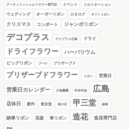
イベント
イルミネーション
アーティフィシャルフラワー専門店
ウェディング
オーダーリボン
カタログ
ギフトリボン
クリスマス
ジャンボリボン
コンポート
デコプラス
ドライ
デコプラス広島
ドライフラワー
ハーバリウム
ビッグリボン
プリザーブド
ブーケ
プリザーブドフラワー
営業日
リボン
広島
営業日カレンダー
大地農園
年末年始
甲三堂
店休日
新作
東京堂
母の日
納車
造花
納車リボン
花器
造花専門店
車リボン
黒板