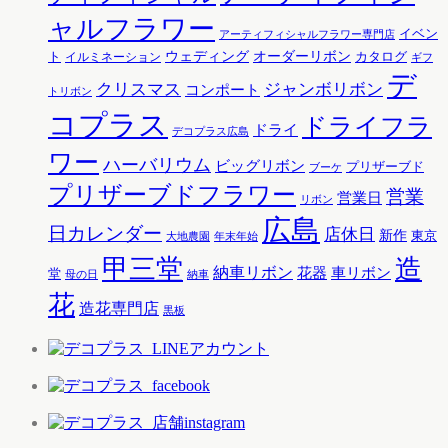
ャルフラワー
イベン
アーティフィシャルフラワー専門店
ウェディング
オーダーリボン
ト
カタログ
イルミネーション
ギフ
デ
クリスマス
ジャンボリボン
コンポート
トリボン
コプラス
ドライフラ
ドライ
デコプラス広島
ワー
ハーバリウム
ビッグリボン
プリザーブド
ブーケ
プリザーブドフラワー
営業
営業日
リボン
広島
日カレンダー
店休日
新作
東京
大地農園
年末年始
甲三堂
造
納車リボン
花器
車リボン
堂
母の日
納車
花
造花専門店
黒板