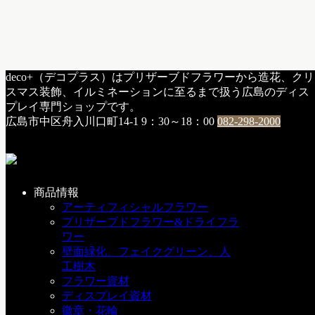
HOME
deco+（デコプラス）はプリザーブドフラワーから造花、クリ
e：店内の様子
スマス装飾、イルミネーションに至るまで扱う広島のディス
紫陽花の季節♪
プレイ専門ショップです。
広島市中区舟入川口町14-1
9：30～18：00
082-298-2000
紫陽花の季節♪
2007年6月5日
商品情報
アーティフィシャルフラワー
決算ということもありバタバタしてました。なかなかアップ
プリザーブドフラワー&ドライフラ
できずにm(__)mでした。
ワー
壁面緑化、フェイクグリーン、人
いよいよ梅雨…。deco+も毎日のようにアーティフィシャル
工樹木
フラワー紫陽花の取り合い合戦です(^q^)
フラワー資材
ディスプレイ資材
今朝はプリザーブドフラワーの紫陽花が各色入荷しておりま
徽章・花輪