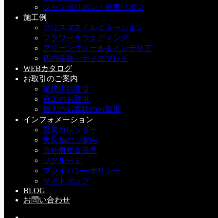
す！
ジャンボリボン・納車リボン
施工例
人気のソフトアジサイヘッドがぎっしり店頭に並んでます。
クリスマスイルミネーション
微妙なお色の違いなどもご覧いただけます。早い者勝ちです
フラワー＆ウエディング
☆ぜひお早めにご来店下さいね。
グリーンウォール＆インテリア
e：店内の様子
店内装飾・ディスプレイ
WEBカタログ
お取引のご案内
万里子
業務用お取引
施工のお取引
デコプラス専務
個人のお客様のお取引
インフォメーション
営業カレンダー
実店舗のご案内
会社概要＆沿革
リクルート
プライバシーポリシー
セール最終日です！！
サイトマップ
上質なお供花です♪
BLOG
お問い合わせ
こちらの記事もどうぞ